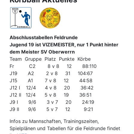
Abschlusstabellen Feldrunde
Jugend 19 ist VIZEMEISTER, nur 1 Punkt hinter
dem Meister SV Oberwerrn
Team Gruppe Platz Punkte Körbe
Fr C2 8 v 8 12 88:110
J19 A2 2 v 8 31 104:67
J15 A1 7 v 8 12 44:58
J12 I 12/4 4 v 8 20 36:42
J12 II 12/4 5 v 8 19 36:51
J9 I 9/6 3 v 7 20 24:19
J9 II 9/6 5 v 7 12 9:21
Infos zu Mannschaften, Trainingszeiten,
Spielplänen und Tabellen für die Feldrunde findet