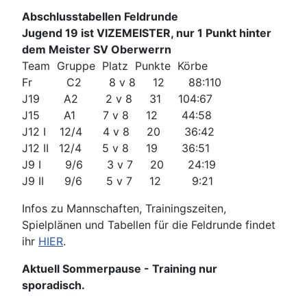
Abschlusstabellen Feldrunde
Jugend 19 ist VIZEMEISTER, nur 1 Punkt hinter
dem Meister SV Oberwerrn
Team Gruppe Platz Punkte Körbe
Fr C2 8 v 8 12 88:110
J19 A2 2 v 8 31 104:67
J15 A1 7 v 8 12 44:58
J12 I 12/4 4 v 8 20 36:42
J12 II 12/4 5 v 8 19 36:51
J9 I 9/6 3 v 7 20 24:19
J9 II 9/6 5 v 7 12 9:21
Infos zu Mannschaften, Trainingszeiten,
Spielplänen und Tabellen für die Feldrunde findet
ihr
HIER
.
Aktuell Sommerpause - Training nur
sporadisch.