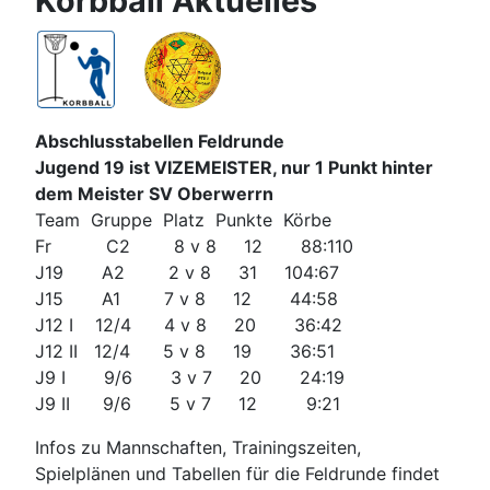
Korbball Aktuelles
Abschlusstabellen Feldrunde
Jugend 19 ist VIZEMEISTER, nur 1 Punkt hinter
dem Meister SV Oberwerrn
Team Gruppe Platz Punkte Körbe
Fr C2 8 v 8 12 88:110
J19 A2 2 v 8 31 104:67
J15 A1 7 v 8 12 44:58
J12 I 12/4 4 v 8 20 36:42
J12 II 12/4 5 v 8 19 36:51
J9 I 9/6 3 v 7 20 24:19
J9 II 9/6 5 v 7 12 9:21
Infos zu Mannschaften, Trainingszeiten,
Spielplänen und Tabellen für die Feldrunde findet