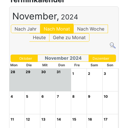
November,
2024
Nach Jahr
Nach Monat
Nach Woche
Heute
Gehe zu Monat
November 2024
Oktober
Dezember
Mon
Die
Mit
Don
Fre
Sam
Son
28
29
30
31
1
2
3
4
5
6
7
8
9
10
11
12
13
14
15
16
17