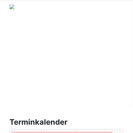
HSV
Fußball
Korbball
Gymnastik
Kinderturnen
Wandern
Leichtathletik
Login/Logout
Terminkalender