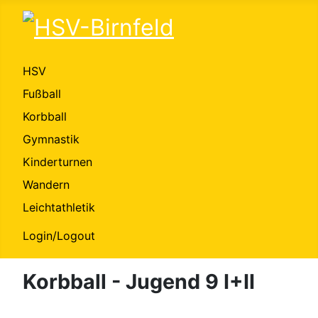
HSV
Fußball
Korbball
Gymnastik
Kinderturnen
Wandern
Leichtathletik
Login/Logout
Korbball - Jugend 9 I+II