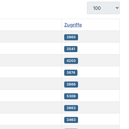
Anzeige #
Zugriffe
3965
3541
4203
3674
3866
5308
3863
3463