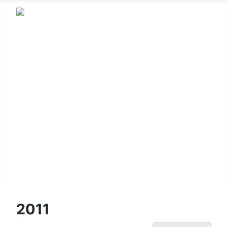
HSV
Fußball
Korbball
Gymnastik
Kinderturnen
Wandern
Leichtathletik
Login/Logout
2011