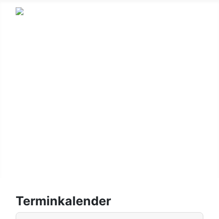
HSV
Fußball
Korbball
Gymnastik
Kinderturnen
Wandern
Leichtathletik
Login/Logout
Terminkalender