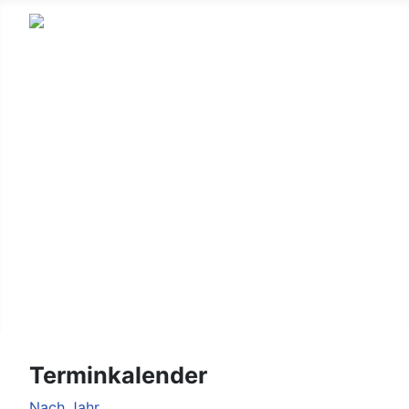
HSV
Fußball
Korbball
Gymnastik
Kinderturnen
Wandern
Leichtathletik
Login/Logout
Terminkalender
Nach Jahr