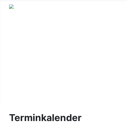
HSV
Fußball
Korbball
Gymnastik
Kinderturnen
Wandern
Leichtathletik
Login/Logout
Terminkalender